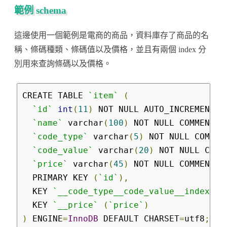
中
範例 schema
這邊使用一個範例是電商的商品，資料庫存了商品的名
稱、條碼種類、條碼值以及價格，並且有兩個 index 分
別用來查詢條碼以及價格。
CREATE TABLE 
`item`
(
`id`
int
(
11
)
 NOT NULL AUTO_INCREMENT
,
`name`
 varchar
(
100
)
 NOT NULL COMMENT 
'
`code_type`
 varchar
(
5
)
 NOT NULL COMMEN
`code_value`
 varchar
(
20
)
 NOT NULL COMM
`price`
 varchar
(
45
)
 NOT NULL COMMENT 
'
  PRIMARY KEY 
(
`id`
),
  KEY 
`__code_type__code_value__index`
(
  KEY 
`__price`
(
`price`
)
)
 ENGINE
=
InnoDB
 DEFAULT CHARSET
=
utf8
;