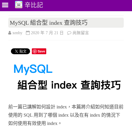
辛比記
Skip
to
MySQL 組合型 index 查詢技巧
content
在
xenby
2020 年 7 月 21 日
尚無留言
〈MySQL
Save
組
合
型
index
查
詢
前一篇已講解如何設計 index，本篇將介紹如何知道目前
使用的 SQL 用到了哪個 index 以及在有 index 的情況下
技
如何使用有效使用 index。
巧〉