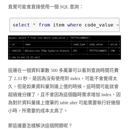
直覺可能會直接使用一個 SQL 查詢：
select
*
from
 item 
where
 code_value 
=
'7
這邊在一個資料筆數 500 多萬筆可以看到查詢時間花費
了 2.33 秒，是因為沒有使用到 index，可能不會覺得太
久，但是如果資料量到達上億的時候，這時間可能就會
超過幾分鐘了，且不會因為這個臨時需求增加 index，因
為對於資料量達上億筆的 table alter 可能需要執行好幾個
小時，所需要的成本太高了。
那這邊要怎樣解決這個問題呢？