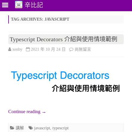
辛比記
Skip
to
TAG ARCHIVES:
JAVASCRIPT
content
Typescript Decorators 介紹與使用情境範例
在
xenby
2021 年 10 月 24 日
尚無留言
〈Typescript
Decorators
介
紹
與
使
Continue reading
→
用
講解
javascript
,
typescript
情