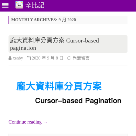
辛比記
Skip
to
MONTHLY ARCHIVES:
9 月 2020
content
龐大資料庫分頁方案 Cursor-based
pagination
在
xenby
2020 年 9 月 8 日
尚無留言
〈龐
大
資
料
庫
分
Continue reading
→
頁